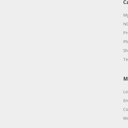
C
M
N
P
Ph
Sh
Te
M
Lo
En
Co
Wo