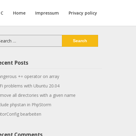
 C
Home
Impressum
Privacy policy
arch
:
ecent Posts
ngerous += operator on array
Fi problems with Ubuntu 20.04
move all directories with a given name
clude phpstan in PhpStorm
itorConfig bearbeiten
ecent Comments