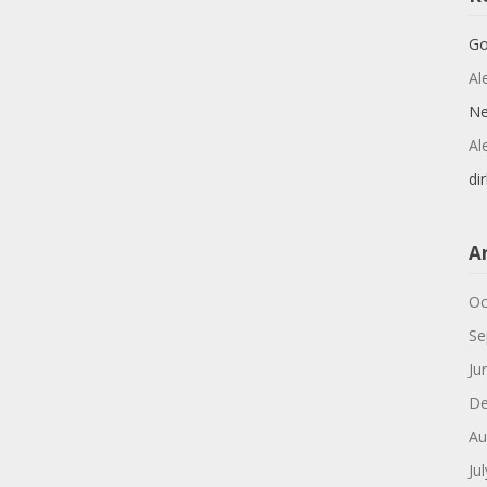
Go
Al
N
Al
dir
A
Oc
Se
Ju
De
Au
Ju