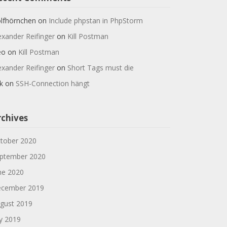
lfhörnchen
on
Include phpstan in PhpStorm
exander Reifinger
on
Kill Postman
eo
on
Kill Postman
exander Reifinger
on
Short Tags must die
k
on
SSH-Connection hängt
rchives
tober 2020
ptember 2020
ne 2020
cember 2019
gust 2019
ly 2019