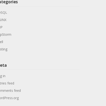
ategories
ySQL
GINX
HP
pStorm
ell
sting
eta
g in
tries feed
mments feed
rdPress.org