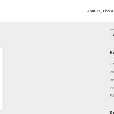
About F, Fish &
Se
for
R
Da
Wi
Re
In
Ed
R