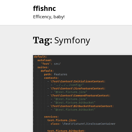
Skip
ffishnc
to
Efficency, baby!
content
Symfony
Tag: