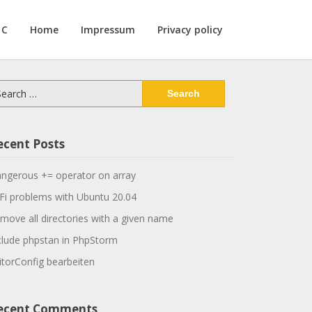
 C
Home
Impressum
Privacy policy
arch
:
ecent Posts
ngerous += operator on array
Fi problems with Ubuntu 20.04
move all directories with a given name
clude phpstan in PhpStorm
itorConfig bearbeiten
ecent Comments