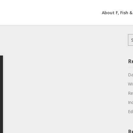
About F, Fish &
Se
for
R
Da
Wi
Re
In
Ed
R