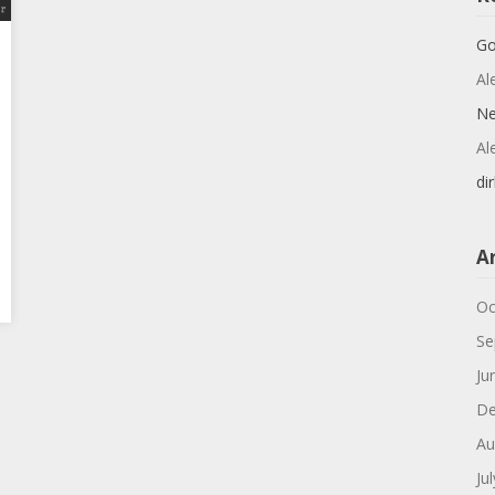
Go
Al
N
Al
dir
A
Oc
Se
Ju
De
Au
Ju