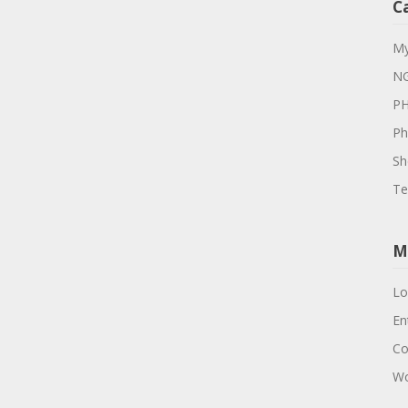
C
M
N
P
Ph
Sh
Te
M
Lo
En
Co
Wo