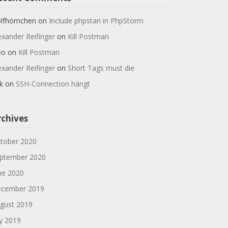
lfhörnchen
on
Include phpstan in PhpStorm
exander Reifinger
on
Kill Postman
eo
on
Kill Postman
exander Reifinger
on
Short Tags must die
k
on
SSH-Connection hängt
rchives
tober 2020
ptember 2020
ne 2020
cember 2019
gust 2019
ly 2019