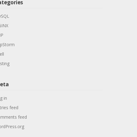
ategories
ySQL
GINX
HP
pStorm
ell
sting
eta
g in
tries feed
mments feed
rdPress.org