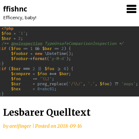
Skip
ffishnc
to
Efficency, baby!
content
Lesbarer Quelltext
by
areifinger
|
Posted on
2018-09-16