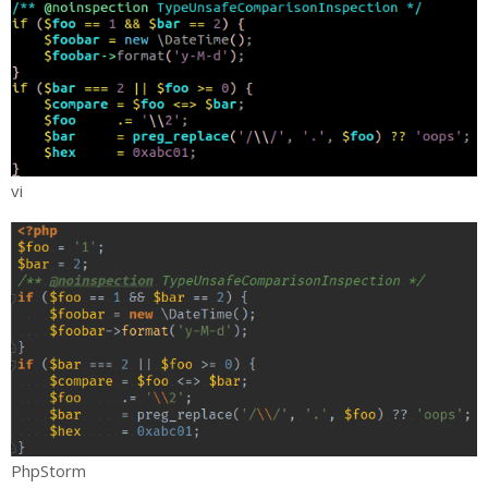
vi
PhpStorm